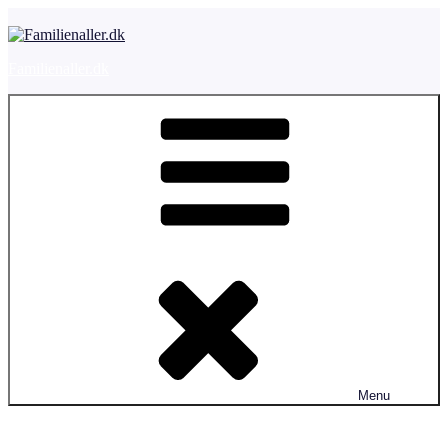
Videre
til
indhold
Familienaller.dk
Menu